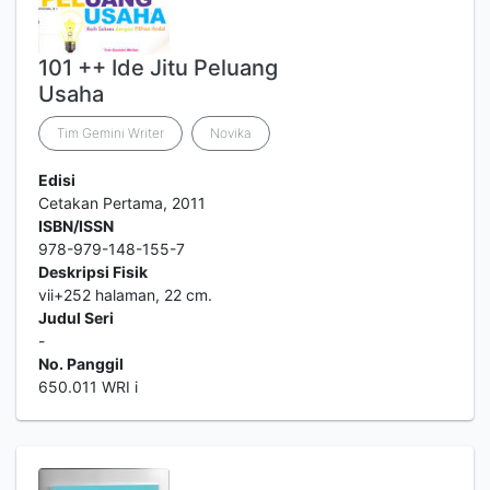
101 ++ Ide Jitu Peluang
Usaha
Tim Gemini Writer
Novika
Edisi
Cetakan Pertama, 2011
ISBN/ISSN
978-979-148-155-7
Deskripsi Fisik
vii+252 halaman, 22 cm.
Judul Seri
-
No. Panggil
650.011 WRI i