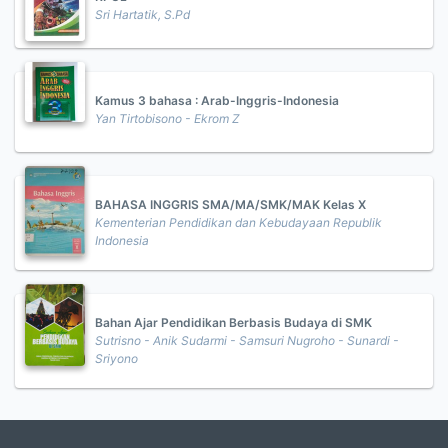
Sri Hartatik, S.Pd
Kamus 3 bahasa : Arab-Inggris-Indonesia
Yan Tirtobisono - Ekrom Z
BAHASA INGGRIS SMA/MA/SMK/MAK Kelas X
Kementerian Pendidikan dan Kebudayaan Republik
Indonesia
Bahan Ajar Pendidikan Berbasis Budaya di SMK
Sutrisno - Anik Sudarmi - Samsuri Nugroho - Sunardi -
Sriyono