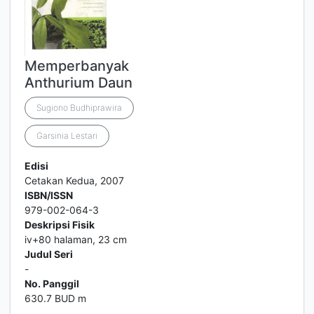
Memperbanyak
Anthurium Daun
Sugiono Budhiprawira
Garsinia Lestari
Edisi
Cetakan Kedua, 2007
ISBN/ISSN
979-002-064-3
Deskripsi Fisik
iv+80 halaman, 23 cm
Judul Seri
-
No. Panggil
630.7 BUD m