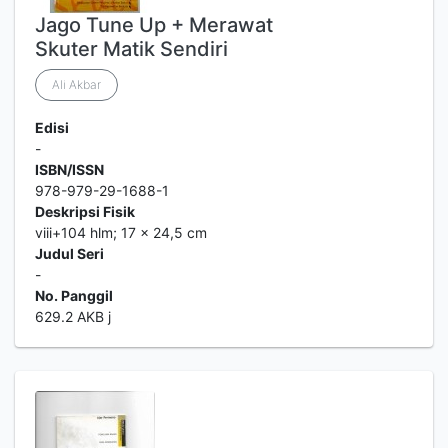
Jago Tune Up + Merawat
Skuter Matik Sendiri
Ali Akbar
Edisi
-
ISBN/ISSN
978-979-29-1688-1
Deskripsi Fisik
viii+104 hlm; 17 x 24,5 cm
Judul Seri
-
No. Panggil
629.2 AKB j