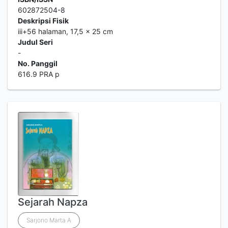
602872504-8
Deskripsi Fisik
iii+56 halaman, 17,5 x 25 cm
Judul Seri
-
No. Panggil
616.9 PRA p
Sejarah Napza
Sarjono Marta A