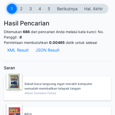
1
2
3
4
5
Berikutnya
Hal. Akhir
Hasil Pencarian
Ditemukan
686
dari pencarian Anda melalui kata kunci:
No.
Panggil :
6
Permintaan membutuhkan
0.00465
detik untuk selesai
XML Result
JSON Result
Saran
Sekali baca langsung ingat merakit komputer
semudah membalikan telapak tangan
Allawi Durratun Fatwa
RPUL