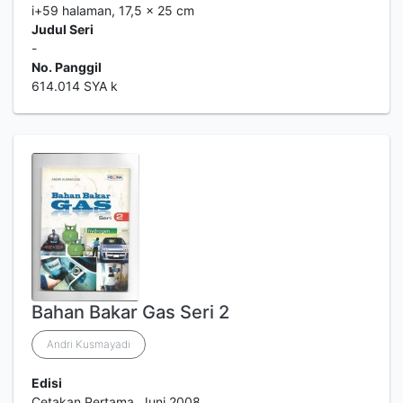
i+59 halaman, 17,5 x 25 cm
Judul Seri
-
No. Panggil
614.014 SYA k
Bahan Bakar Gas Seri 2
Andri Kusmayadi
Edisi
Cetakan Pertama, Juni 2008