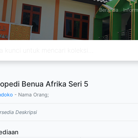
Beranda
Inform
lopedi Benua Afrika Seri 5
undoko
- Nama Orang;
rsedia Deskripsi
ediaan