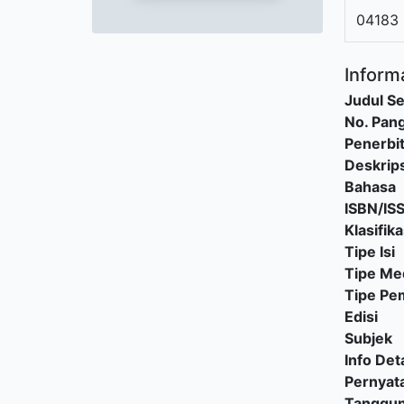
04183
Informa
Judul Se
No. Pang
Penerbi
Deskrips
Bahasa
ISBN/IS
Klasifika
Tipe Isi
Tipe Me
Tipe P
Edisi
Subjek
Info Deta
Pernyat
Tanggu