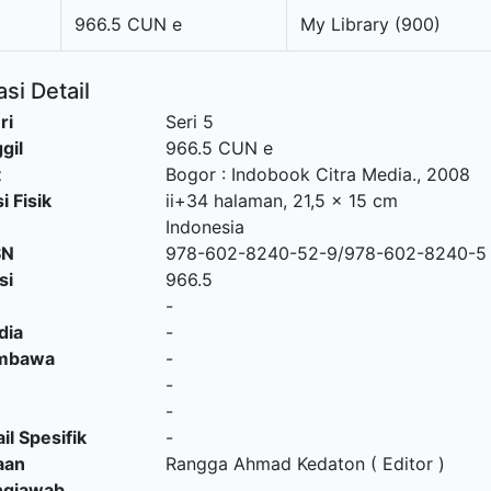
966.5 CUN e
My Library (900)
si Detail
ri
Seri 5
gil
966.5 CUN e
t
Bogor
:
Indobook Citra Media
.,
2008
i Fisik
ii+34 halaman, 21,5 x 15 cm
Indonesia
SN
978-602-8240-52-9/978-602-8240-5
si
966.5
-
dia
-
embawa
-
-
-
il Spesifik
-
aan
Rangga Ahmad Kedaton ( Editor )
ngjawab