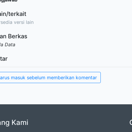
ain/terkait
sedia versi lain
an Berkas
da Data
tar
arus masuk sebelum memberikan komentar
ang Kami