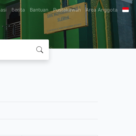
asi
Berita
Bantuan
Pustakawan
Area Anggota