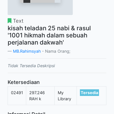
Text
kisah teladan 25 nabi & rasul
'1001 hikmah dalam sebuah
perjalanan dakwah'
MB.Rahimsyah
- Nama Orang;
Tidak Tersedia Deskripsi
Ketersediaan
02491
297.246
My
Tersedia
RAH k
Library