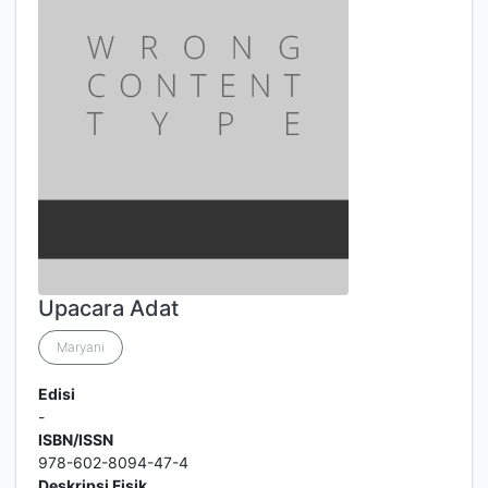
Upacara Adat
Maryani
Edisi
-
ISBN/ISSN
978-602-8094-47-4
Deskripsi Fisik