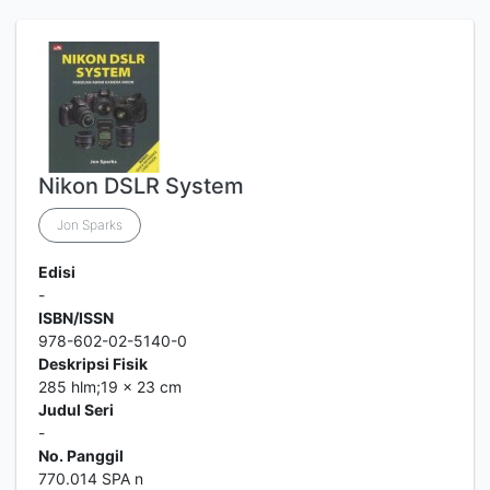
Nikon DSLR System
Jon Sparks
Edisi
-
ISBN/ISSN
978-602-02-5140-0
Deskripsi Fisik
285 hlm;19 x 23 cm
Judul Seri
-
No. Panggil
770.014 SPA n