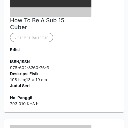
How To Be A Sub 15
Cuber
Jihan Khalilurrahman
Edisi
-
ISBN/ISSN
978-602-8260-76-3
Deskripsi Fisik
108 hlm;13 x 19 cm
Judul Seri
-
No. Panggil
793.010 KHA h