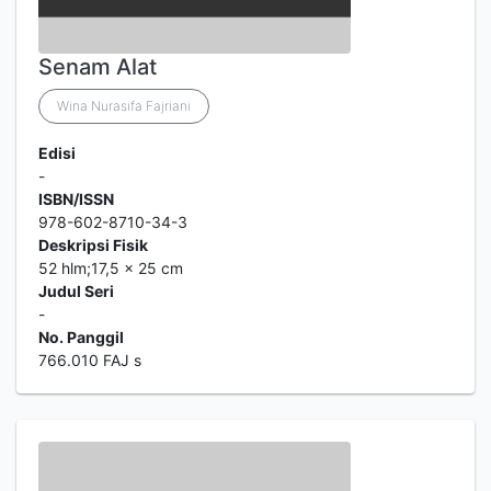
Senam Alat
Wina Nurasifa Fajriani
Edisi
-
ISBN/ISSN
978-602-8710-34-3
Deskripsi Fisik
52 hlm;17,5 x 25 cm
Judul Seri
-
No. Panggil
766.010 FAJ s