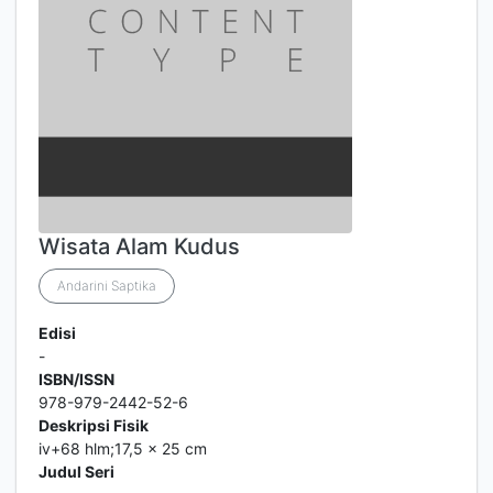
Wisata Alam Kudus
Andarini Saptika
Edisi
-
ISBN/ISSN
978-979-2442-52-6
Deskripsi Fisik
iv+68 hlm;17,5 x 25 cm
Judul Seri