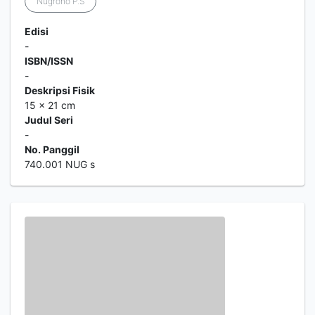
Nugroho P.S
Edisi
-
ISBN/ISSN
-
Deskripsi Fisik
15 x 21 cm
Judul Seri
-
No. Panggil
740.001 NUG s