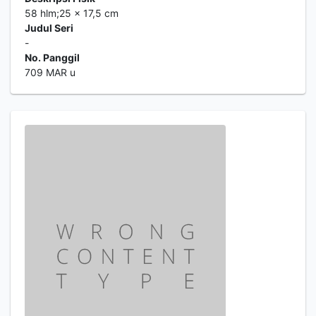
58 hlm;25 x 17,5 cm
Judul Seri
-
No. Panggil
709 MAR u