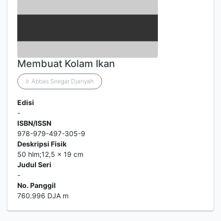
Membuat Kolam Ikan
Ir. Abbas Siregar Djariyah
Edisi
-
ISBN/ISSN
978-979-497-305-9
Deskripsi Fisik
50 hlm;12,5 x 19 cm
Judul Seri
-
No. Panggil
760.996 DJA m