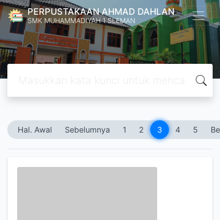
PERPUSTAKAAN AHMAD DAHLAN
SMK MUHAMMADIYAH 1 SLEMAN
Hal. Awal
Sebelumnya
1
2
3
4
5
Be